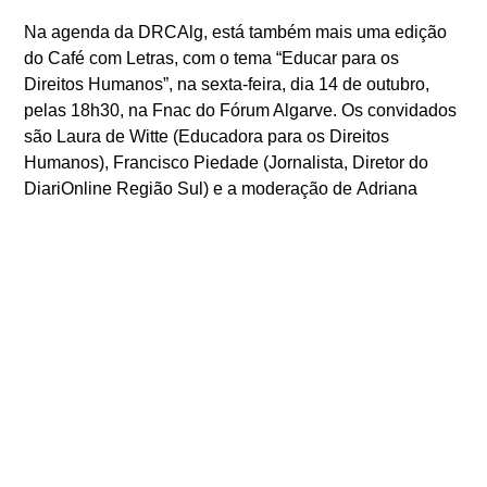
Na agenda da DRCAlg, está também mais uma edição
do Café com Letras, com o tema
“Educar para os
Direitos Humanos”
, na sexta-feira, dia 14 de outubro,
pelas 18h30, na Fnac do Fórum Algarve. Os convidados
são
Laura de Witte (Educadora para os Direitos
Humanos), Francisco Piedade (Jornalista, Diretor do
DiariOnline Região Sul) e a moderação de
Adriana
Freire Nogueira (Diretora Regional de Cultura do
Algarve).
O Café com Letras é uma iniciativa da Direção Regional
de Cultura do Algarve e da Biblioteca da Universidade
do Algarve, com apoio da Fnac Faro e da Rádio
Universitária do Algarve.