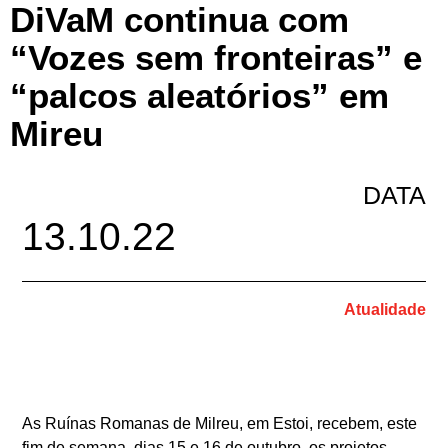
DiVaM continua com
“Vozes sem fronteiras” e
“palcos aleatórios” em
Mireu
DATA
13.10.22
Atualidade
As Ruínas Romanas de Milreu, em Estoi, recebem, este
fim de semana, dias 15 e 16 de outubro, os projetos