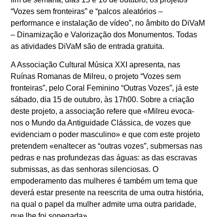
“Vozes sem fronteiras” e “palcos aleatórios –
performance e instalação de vídeo”, no âmbito do DiVaM
– Dinamização e Valorização dos Monumentos. Todas
as atividades DiVaM são de entrada gratuita.
A Associação Cultural Música XXI apresenta, nas
Ruínas Romanas de Milreu, o projeto “Vozes sem
fronteiras”, pelo Coral Feminino “Outras Vozes”, já este
sábado, dia 15 de outubro, às 17h00. Sobre a criação
deste projeto, a associação refere que «Milreu evoca-
nos o Mundo da Antiguidade Clássica, de vozes que
evidenciam o poder masculino» e que com este projeto
pretendem «enaltecer as “outras vozes”, submersas nas
pedras e nas profundezas das águas: as das escravas
submissas, as das senhoras silenciosas. O
empoderamento das mulheres é também um tema que
deverá estar presente na reescrita de uma outra história,
na qual o papel da mulher admite uma outra paridade,
que lhe foi sonegada».