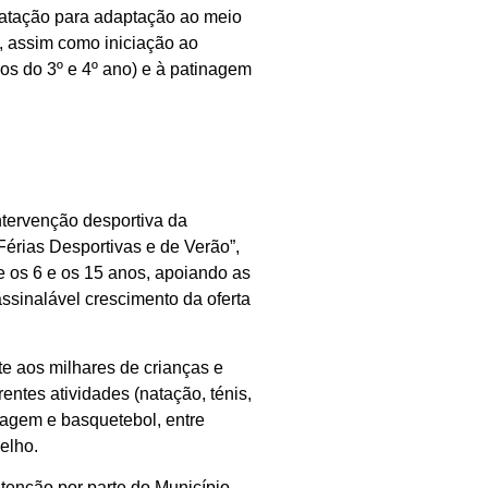
 natação para adaptação ao meio
), assim como iniciação ao
os do 3º e 4º ano) e à patinagem
ntervenção desportiva da
Férias Desportivas e de Verão”,
e os 6 e os 15 anos, apoiando as
ssinalável crescimento da oferta
te aos milhares de crianças e
rentes atividades (natação, ténis,
noagem e basquetebol, entre
celho.
tenção por parte do Município