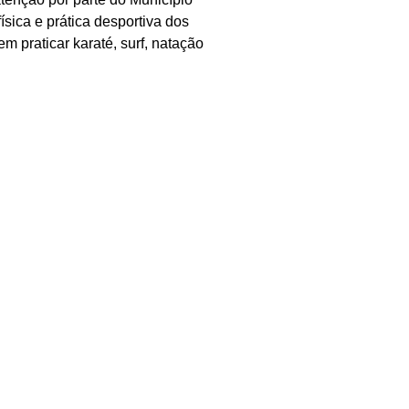
ísica e prática desportiva dos
m praticar karaté, surf, natação
elo movimento associativo e
cha e Corrida de Portimão, que
, através da criação de
rmal.
rto para Todos” representa um
tiva a todos os munícipes de
 da disponibilização de meios
o consistente aumento do número
 movimento associativo local,
o da população à prática do
e Portimão, Alvor e Mexilhoeira