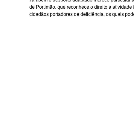
de Portimão, que reconhece o direito à atividade f
cidadãos portadores de deficiência, os quais pode
ou vela, entre outras iniciativas desenvolvidas p
agrupamentos escolares.
Referência ainda para o Centro Municipal de Mar
se tem vindo a consolidar no seio da comunidade
condições para a prática desportiva regular e info
Por tudo isto, o significado da expressão “Despo
sentido real de democratização da prática despor
Portimão, com a criação de condições em termos
materiais, humanos e financeiros que permitam 
de praticantes.
Esta planificação autárquica é acompanhada pelo
que tem contribuído para uma significativa adesã
desporto, a que se unem as juntas de freguesia d
Grande.