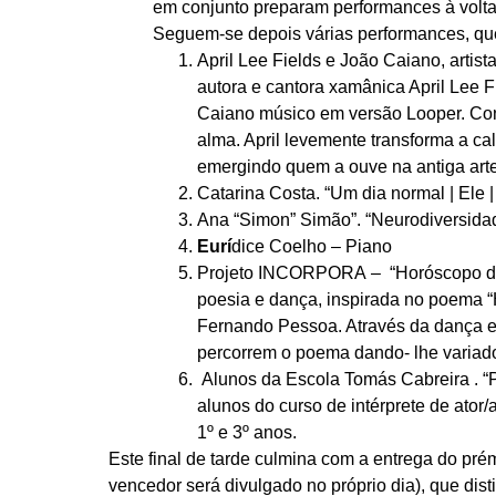
em conjunto preparam performances à volta
Seguem-se depois várias performances, que
April Lee Fields e João Caiano, a
rtis
autora e cantora xamânica April Lee F
Caiano músico em versão Looper. Con
alma. April levemente transforma a ca
emergindo quem a ouve na antiga arte
Catarina Costa.
“Um dia normal | Ele 
Ana “Simon” Simão”.
“Neurodiversida
Eurí
dice Coelho
– Piano
Projeto INCORPORA
– “Horóscopo d
poesia e dança, inspirada no poema 
Fernando Pessoa. Através da dança e 
percorrem o poema dando- lhe variado
Alunos da Escola Tomás Cabreira .
“
alunos do curso de intérprete de ator
1º e 3º anos.
Este final de tarde culmina com a entrega do prém
vencedor será divulgado no próprio dia), que dist