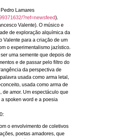
m Pedro Lamares
299371632/?ref=newsfeed
).
ancesco Valente).
O músico e
ade de exploração alquímica da
co Valente para a criação de um
om o experimentalismo jazístico.
a ser uma semente que depois de
entos e de passar pelo filtro do
brangência da perspectiva de
palavra usada como arma letal,
 preconceito, usada como arma de
e, de amor. Um espectáculo que
a spoken word e a poesia
0:
Com o envolvimento de coletivos
iações, poetas amadores, que