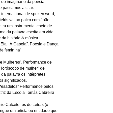
 do imaginário da poesia.
 passamos a citar.
ta internacional de spoken word,
ields vai ao palco com João
tra um instrumental cheio de
lma da palavra escrita em vida,
 da história & música.
| Ela | À Capela”. Poesia e Dança
de feminina”
e Mulheres”. Performance de
“Horóscopo de mulher” de
da palavra os intérpretes
s significados.
Pesadelos” Performance pelos
/atriz da Escola Tomás Cabreira
io Calceteiros de Letras (o
ingue um artista ou entidade que