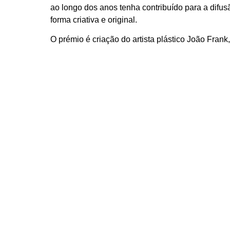
ao longo dos anos tenha contribuído para a difus
forma criativa e original.
O prémio é criação do artista plástico João Frank
mapping que vai ser exibido na abertura de cada
Dia 13 de Novembro (Domingo) a partir das 21H
ramos o Festival com o espetáculo de
Pedro Lam
Dia 11
Dia 12
Dia 13