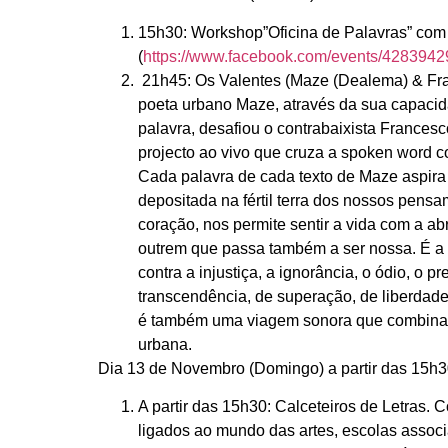
15h30:
Workshop”Oficina de Palavras” co
(
https://www.facebook.com/events/428394
21h45: Os Valentes (Maze (Dealema) & Fr
poeta urbano Maze, através da sua capacid
palavra, desafiou o contrabaixista Frances
projecto ao vivo que cruza a spoken word c
Cada palavra de cada texto de Maze aspir
depositada na fértil terra dos nossos pensam
coração, nos permite sentir a vida com a a
outrem que passa também a ser nossa. É a 
contra a injustiça, a ignorância, o ódio, o
transcendência, de superação, de liberdad
é também uma viagem sonora que combina 
urbana.
Dia 13 de Novembro (Domingo) a partir das 15h3
A partir das 15h30:
Calceteiros de Letras. 
ligados ao mundo das artes, escolas assoc