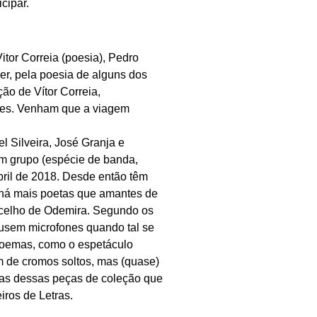
icipar.
Vitor Correia
(poesia),
Pedro
r, pela poesia de alguns dos
ão de Vítor Correia,
nes. Venham que a viagem
l Silveira, José Granja e
um grupo (espécie de banda,
ril de 2018. Desde então têm
 há mais poetas que amantes de
ncelho de Odemira. Segundo os
usem microfones quando tal se
poemas, como o espetáculo
m de cromos soltos, mas (quase)
as dessas peças de coleção que
iros de Letras.