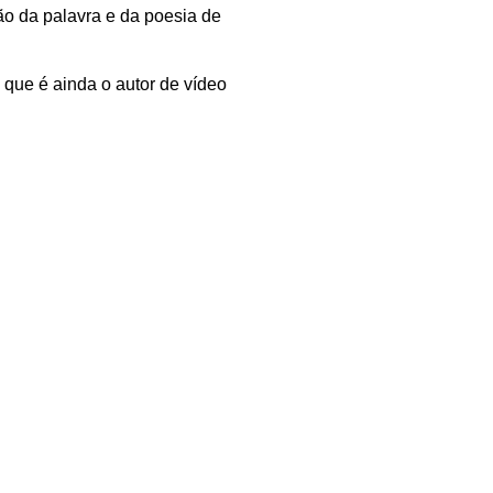
ão da palavra e da poesia de
, que é ainda o autor de vídeo
 uma das sessões do Festival.
30,
encer
ares,
“A Forma Justa”.