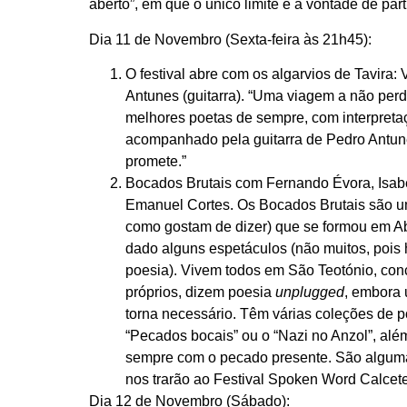
aberto”, em que o único limite é a vontade de part
Dia 11 de Novembro (Sexta-feira às 21h45):
O festival abre com os algarvios de Tavira:
Antunes (guitarra).
“Uma viagem a não perde
melhores poetas de sempre, com interpretaç
acompanhado pela guitarra de Pedro Antu
promete.”
Bocados Brutais
com
Fernando Évora, Isabe
Emanuel Cortes
. Os Bocados Brutais são 
como gostam de dizer) que se formou em Ab
dado alguns espetáculos (não muitos, pois
poesia). Vivem todos em São Teotónio, co
próprios, dizem poesia
unplugged
, embora 
torna necessário. Têm várias coleções de 
“Pecados bocais” ou o “Nazi no Anzol”, alé
sempre com o pecado presente. São algum
nos trarão ao Festival Spoken Word Calcete
Dia 12 de Novembro (Sábado):