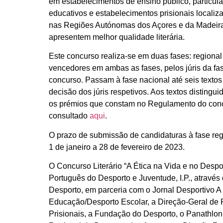
em estabelecimentos de ensino público, particula
educativos e estabelecimentos prisionais localiz
nas Regiões Autónomas dos Açores e da Madeir
apresentem melhor qualidade literária.
Este concurso realiza-se em duas fases: regiona
vencedores em ambas as fases, pelos júris da fas
concurso. Passam à fase nacional até seis textos
decisão dos júris respetivos. Aos textos distingu
os prémios que constam no Regulamento do conc
consultado
aqui
.
O
prazo de submissão de candidaturas
à fase re
1 de janeiro a 28 de fevereiro de 2023.
O Concurso Literário “A Ética na Vida e no Despor
Português do Desporto e Juventude, I.P., através
Desporto, em parceria com o Jornal Desportivo A
Educação/Desporto Escolar, a Direção-Geral de 
Prisionais, a Fundação do Desporto, o Panathlon