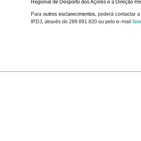
Regional de Desporto dos Açores e a Direção Re
Para
outros esclarecimentos,
poderá conta
c
tar 
IPDJ
,
através do 289 891 820 ou pelo e
–
mail
far