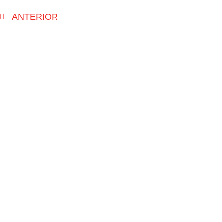
ANTERIOR
INÍCIO
RUA FM
NOTÍCIAS
PASSOU NA 