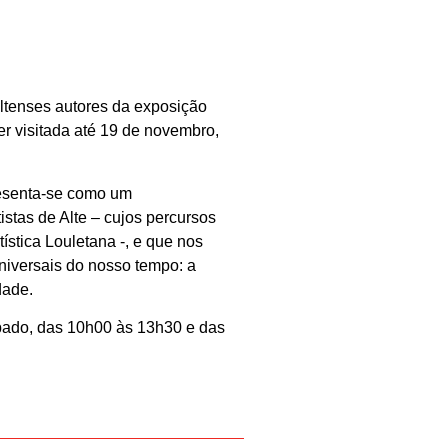
 altenses autores da exposição
er visitada até 19 de novembro,
resenta-se como um
istas de Alte – cujos percursos
stica Louletana -, e que nos
universais do nosso tempo: a
dade.
ábado, das 10h00 às 13h30 e das