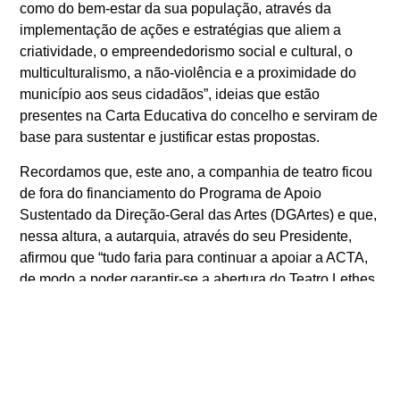
como do bem-estar da sua população, através da
implementação de ações e estratégias que aliem a
criatividade, o empreendedorismo social e cultural, o
multiculturalismo, a não-violência e a proximidade do
município aos seus cidadãos”, ideias que estão
presentes na Carta Educativa do concelho e serviram de
base para sustentar e justificar estas propostas.
Recordamos que, este ano, a companhia de teatro ficou
de fora do financiamento do Programa de Apoio
Sustentado da Direção-Geral das Artes (DGArtes) e que,
nessa altura, a autarquia, através do seu Presidente,
afirmou que “tudo faria para continuar a apoiar a ACTA,
de modo a poder garantir-se a abertura do Teatro Lethes,
sede da companhia e membro da Rota Europeia de
Teatros Históricos”.
Assim, destacando a importância do trabalho da ACTA
“como uma das principais instituições culturais do
Algarve”, e mais “um fator de atratividade do território”,