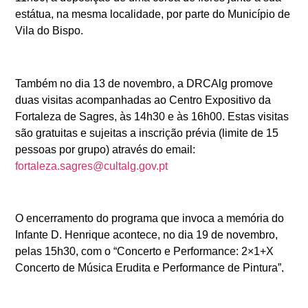
estátua, na mesma localidade, por parte do Município de
Vila do Bispo.
Também no dia 13 de novembro, a DRCAlg promove
duas visitas acompanhadas ao Centro Expositivo da
Fortaleza de Sagres, às 14h30 e às 16h00. Estas visitas
são gratuitas e sujeitas a inscrição prévia (limite de 15
pessoas por grupo) através do email:
fortaleza.sagres@cultalg.gov.pt
O encerramento do programa que invoca a memória do
Infante D. Henrique acontece, no dia 19 de novembro,
pelas 15h30, com o “Concerto e Performance: 2×1+X
Concerto de Música Erudita e Performance de Pintura”,
na Ermida de Nossa Senhora de Guadalupe. Este
espetáculo insere-se no Projeto ELA, Ensemble Livre do