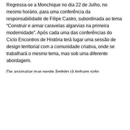
Regressa-se a Monchique no dia 22 de Julho, no
mesmo horário, para uma conferência da
responsabilidade de Filipe Castro, subordinada ao tema
“Construir e armar caravelas algarvias na primeira
modernidade”. Após cada uma das conferências do
Ciclo Encontros de História terá lugar uma sessão de
design territorial com a comunidade criativa, onde se
trabalhará o mesmo tema, mas sob uma diferente
abordagem.
De assinalar que neste âmbito já tinham sido
promovidos dois wokshops em formato on-line,
organizados por Rui Manuel Loureiro, subordinados ao
tema “A História do Algarve e a Primeira Globalização”,
nos quais um alargado conjunto de investigadores fez
um balanço de diversas temáticas relacionadas com a
história algarvia, na sua ligação à expansão marítima
dos séculos XV e XVI.