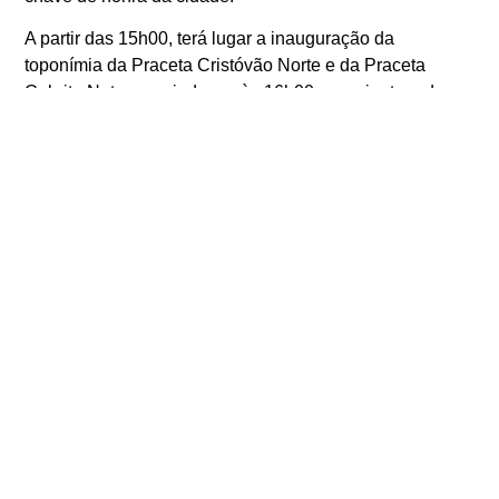
A partir das 15h00, terá lugar a inauguração da
toponímia da Praceta Cristóvão Norte e da Praceta
Cabrita Neto, seguindo-se, às 16h00, a assinatura do
auto de consignação, e inauguração da respetiva
toponímia, da Avenida Aníbal Guerreiro.
A partir das 16h45, acontece a assinatura do contrato
para construção dos 22 fogos de habitação social na
Rua Ludovico Menezes, seguindo-se a assinatura de
contrato para construção da EB1 Afonso III.
O programa comemorativo do Dia da Cidade termina, às
18h30, com a cerimónia de inauguração de um
monumento com o símbolo da Cidade de Hayward
(Estados Unidos da América), na avenida com o mesmo
nome, junto ao Pavilhão da Penha.