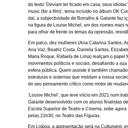
do texto ‘Deviam ter ficado em casa, seus idiotas’
music (for a film)’, tema incluído no álbum OK C
daí, a subjectividade de Borralho & Galante faz i
na figura de Louise Michel, um dos nomes mais 
para olhar de frente os temas da opressão, resist
Em palco, dez mulheres (Ana Catarina Santos, An
Ana Vaz, Beatriz Costa, Daniela Santos, Elizabet
Maria Roque, Rafaela de Lima) realçam o papel 
movimentos políticos e sociais, desafiando a sua
esfera pública. Quem assiste é também chamado 
estruturas e sistemas que moldam a nossa socied
do seu pensamento crítico como motor de mudanç
‘Louise Michel’, que teve início em 2021 num tr
Galante desenvolvido com os alunos finalistas de
Escola Superior de Teatro e Cinema, sobe agora 
pelas 21h30, no Teatro das Figuras.
Em Lisboa, a apresentação será na Culturgest, e