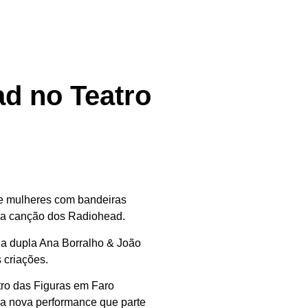
d no Teatro
de mulheres com bandeiras
uma canção dos Radiohead.
da dupla Ana Borralho & João
 criações.
tro das Figuras em Faro
, a nova performance que parte