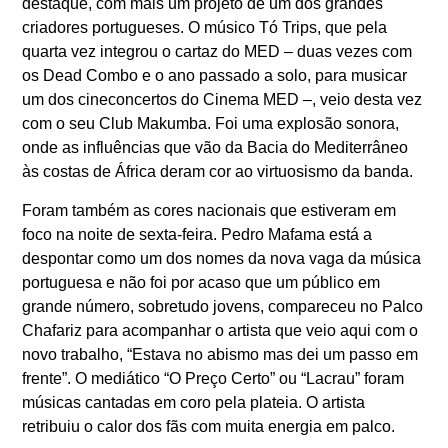
destaque, com mais um projeto de um dos grandes
criadores portugueses. O músico Tó Trips, que pela
quarta vez integrou o cartaz do MED – duas vezes com
os Dead Combo e o ano passado a solo, para musicar
um dos cineconcertos do Cinema MED –, veio desta vez
com o seu Club Makumba. Foi uma explosão sonora,
onde as influências que vão da Bacia do Mediterrâneo
às costas de África deram cor ao virtuosismo da banda.
Foram também as cores nacionais que estiveram em
foco na noite de sexta-feira. Pedro Mafama está a
despontar como um dos nomes da nova vaga da música
portuguesa e não foi por acaso que um público em
grande número, sobretudo jovens, compareceu no Palco
Chafariz para acompanhar o artista que veio aqui com o
novo trabalho, “Estava no abismo mas dei um passo em
frente”. O mediático “O Preço Certo” ou “Lacrau” foram
músicas cantadas em coro pela plateia. O artista
retribuiu o calor dos fãs com muita energia em palco.