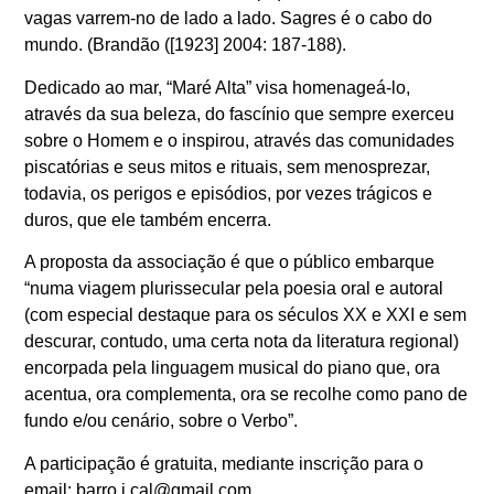
vagas varrem-no de lado a lado. Sagres é o cabo do
mundo. (Brandão ([1923] 2004: 187-188).
Dedicado ao mar, “Maré Alta” visa homenageá-lo,
através da sua beleza, do fascínio que sempre exerceu
sobre o Homem e o inspirou, através das comunidades
piscatórias e seus mitos e rituais, sem menosprezar,
todavia, os perigos e episódios, por vezes trágicos e
duros, que ele também encerra.
A proposta da associação é que o público embarque
“numa viagem plurissecular pela poesia oral e autoral
(com especial destaque para os séculos XX e XXI e sem
descurar, contudo, uma certa nota da literatura regional)
encorpada pela linguagem musical do piano que, ora
acentua, ora complementa, ora se recolhe como pano de
fundo e/ou cenário, sobre o Verbo”.
A participação é gratuita, mediante inscrição para o
email:
barro.i.cal@gmail.com