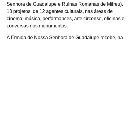
Senhora de Guadalupe e Ruínas Romanas de Milreu),
13 projetos, de 12 agentes culturais, nas áreas de
cinema, música, performances, arte circense, oficinas e
conversas nos monumentos.
A Ermida de Nossa Senhora de Guadalupe recebe, na
terça-feira, dia 5 de dezembro, entre as 14h00 e as
17h00, um workshop de Empreita, promovido pela
Avonde – Associação Cultural.
O workshop de empreita é destinado à comunidade
sénior da Santa Casa da Misericórdia de Vila do Bispo e
será orientado por Manuela Caneco, figura que se
destaca no contexto local, pelo conhecimento que detém
no domínio desta técnica ancestral. Nesta atividade, a
orientadora fará uma breve introdução sobre as origens
e sobrevivência desta técnica, a modalidade de colheita
e secagem das folhas de palma, ensinando os
participantes a realizar um objeto em empreita.