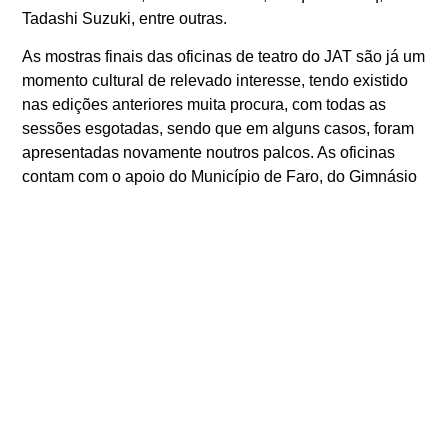
Tadashi Suzuki, entre outras.
As mostras finais das oficinas de teatro do JAT são já um
momento cultural de relevado interesse, tendo existido
nas edições anteriores muita procura, com todas as
sessões esgotadas, sendo que em alguns casos, foram
apresentadas novamente noutros palcos. As oficinas
contam com o apoio do Município de Faro, do Gimnásio
Clube de Faro e a Fundação GDA.
O JAT – Janela Aberta Teatro tem vindo a desenvolver
um importante papel enquanto agente cultural na Cidade
de Faro e na Região do Algarve, sendo responsável
pela criação e apresentação de inúmeros espetáculos
por vários palcos, bem como promotor dos projetos de
Teatro Comunitário: Teatro de Vizinhes em Faro e o
Grupo de Teatro Comunitário – Quarteira Fora da Caixa.
O Colectivo JAT é também responsável pela
organização do MOMI – Festival Internacional de Teatro