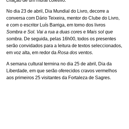
criação de um mural coletivo.
No dia 23 de abril, Dia Mundial do Livro, decorre a
conversa com Dário Teixeira, mentor do Clube do Livro,
e com o escritor Luís Barriga, em torno dos livros
Sombra e Sol. Vai a rua a duas core
s e
Mais sol que
sombra
. De seguida, pelas 16h00, todos os presentes
serão convidados para a leitura de textos seleccionados,
em voz alta, em redor da
Rosa dos ventos
.
A semana cultural termina no dia 25 de abril, Dia da
Liberdade, em que serão oferecidos cravos vermelhos
aos primeiros 25 visitantes da Fortaleza de Sagres.
As Ruínas Romanas de Milreu também se associam ao
DIMS – Dia Internacional dos Monumentos e Sítios, com
a realização da visita “O Sujo e o Limpo nas Ruínas
Romanas de Milreu”, com duas sessões previstas (a
decorrer às 10h30 e às 14h30) a acontecer no dia 18 de
abril, com a orientação de Rui Parreira, Diretor de