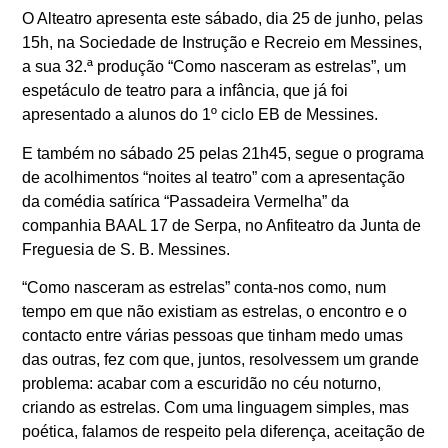
O
Alteatro
apresenta este
sábado
, dia 25 de junho, pelas
15h
, na Sociedade de Instrução e Recreio em
Messines
,
a sua 32.ª produção “Como nasceram as estrelas”, um
espetáculo de
teatro para a infância
, que já foi
apresentado a alunos do 1º ciclo EB de Messines.
E também no sábado 25 pelas
21h45
, segue o programa
de acolhimentos “
noites al teatro
” com a apresentação
da
comédia satírica
“Passadeira Vermelha” da
companhia BAAL 17 de Serpa, no Anfiteatro da Junta de
Freguesia de S. B. Messines.
“
Como nasceram as estrelas
” conta-nos como, num
tempo em que não existiam as estrelas, o encontro e o
contacto entre várias pessoas que tinham medo umas
das outras, fez com que, juntos, resolvessem um grande
problema: acabar com a escuridão no céu noturno,
criando as estrelas. Com uma linguagem simples, mas
poética, falamos de respeito pela diferença, aceitação de