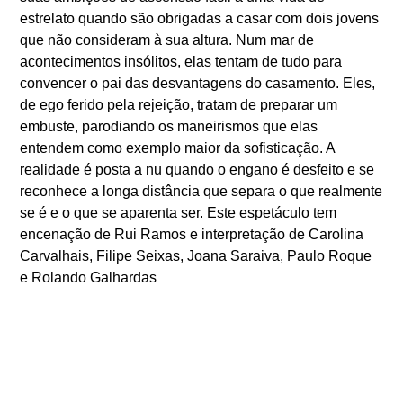
estrelato quando são obrigadas a casar com dois jovens
que não consideram à sua altura. Num mar de
acontecimentos insólitos, elas tentam de tudo para
convencer o pai das desvantagens do casamento. Eles,
de ego ferido pela rejeição, tratam de preparar um
embuste, parodiando os maneirismos que elas
entendem como exemplo maior da sofisticação. A
realidade é posta a nu quando o engano é desfeito e se
reconhece a longa distância que separa o que realmente
se é e o que se aparenta ser. Este espetáculo tem
encenação de Rui Ramos e interpretação de Carolina
Carvalhais, Filipe Seixas, Joana Saraiva, Paulo Roque
e Rolando Galhardas
Para mais informações e reservas, o
Alteatro
pode ser
contactado através do
email alteatro.info@gmail.com
ou
do telefone 962481038.
O
Alteatro
é financiado pelo Ministério da Cultura /