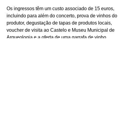
Os ingressos têm um custo associado de 15 euros,
incluindo para além do concerto, prova de vinhos do
produtor, degustação de tapas de produtos locais,
voucher de visita ao Castelo e Museu Municipal de
Arqueologia e a oferta de uma garrafa de vinho.
Os bilhetes encontram-se à venda na plataforma BOL
em:
https://cmsilves.bol.pt/
ou num dos seguintes locais:
FNAC, Worten, El Corte Inglés, CTT Correios.
O evento destina-se a maiores de 18 anos.
ANTERIOR
SEGUINTE