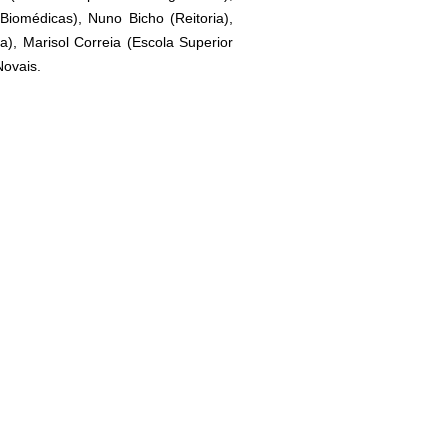
iomédicas), Nuno Bicho (Reitoria),
), Marisol Correia (Escola Superior
Novais.
SEGUINTE