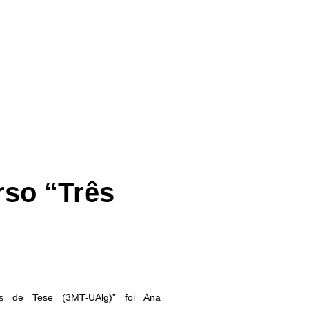
rso “Três
s de Tese (3MT-UAlg)” foi Ana