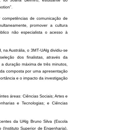
, foi Joana Belmiro, estudante do
motion”.
ar competências de comunicação de
imultaneamente, promover a cultura
público não especialista o acesso à
 na Austrália, o 3MT-UAlg dividiu-se
seleção dos finalistas, através da
a duração máxima de três minutos,
unda composta por uma apresentação
mportância e o impacto da investigação
tes áreas: Ciências Sociais; Artes e
harias e Tecnologias; e Ciências
centes da UAlg Bruno Silva (Escola
Instituto Superior de Engenharia),