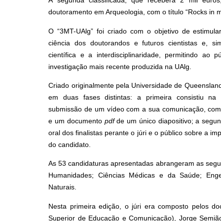
A segunda classificada, que receberá 2 mil euros
doutoramento em Arqueologia, com o título “Rocks in 
O “3MT-UAlg” foi criado com o objetivo de estimul
ciência dos doutorandos e futuros cientistas e, s
científica e a interdisciplinaridade, permitindo ao 
investigação mais recente produzida na UAlg.
Criado originalmente pela Universidade de Queensland,
em duas fases distintas: a primeira consistiu na 
submissão de um vídeo com a sua comunicação, com 
e um documento
pdf
de um único diapositivo; a seg
oral dos finalistas perante o júri e o público sobre a i
do candidato.
As 53 candidaturas apresentadas abrangeram as seguin
Humanidades; Ciências Médicas e da Saúde; Engen
Naturais.
Nesta primeira edição, o júri era composto pelos do
Superior de Educação e Comunicação), Jorge Semião (