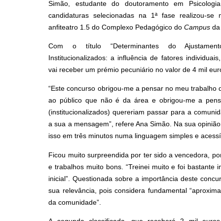
Simão, estudante do doutoramento em Psicologia
candidaturas selecionadas na 1ª fase realizou-se
anfiteatro 1.5 do Complexo Pedagógico do
Campus
da
Com o título “Determinantes do Ajustamento
Institucionalizados: a influência de fatores individuai
vai receber um prémio pecuniário no valor de 4 mil eur
“Este concurso obrigou-me a pensar no meu trabalho d
ao público que não é da área e obrigou-me a pen
(institucionalizados) quereriam passar para a comuni
a sua a mensagem”, refere Ana Simão. Na sua opinião,
isso em três minutos numa linguagem simples e acessí
Ficou muito surpreendida por ter sido a vencedora, p
e trabalhos muito bons. “Treinei muito e foi bastante 
inicial”. Questionada sobre a importância deste conc
sua relevância, pois considera fundamental “aproxima
da comunidade”.