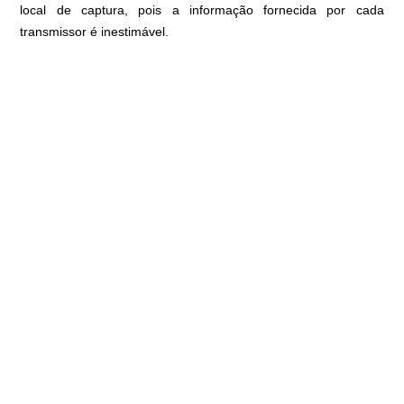
local de captura, pois a informação fornecida por cada
transmissor é inestimável.
Recorde-se que a captura de caranguejos azuis deve ser
reportada para a campanha NEMAlgarve para que os
investigadores possam continuar a monitorizar a distribuição e
abundância da espécie em Portugal.
ANTERIOR
SEGUINTE