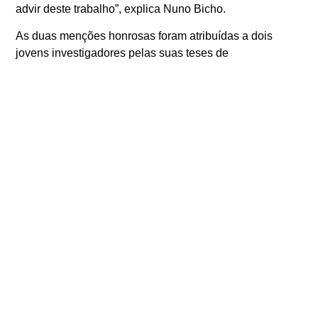
advir deste trabalho”, explica Nuno Bicho.
As duas menções honrosas foram atribuídas a dois
jovens investigadores pelas suas teses de
doutoramento. “Ambas as teses demonstram uma
grande qualidade científica, bem como um potencial
elevado ao nível do impacto económico e societal. O Júri
pensou que seria relevante distinguir estas duas obras
de forma a reconhecer a importância dos jovens
investigadores no mundo da ciência”.
Depois de dois anos de interregno, devido à pandemia,
será agora entregue o prémio da segunda edição.
Organizado pela Universidade do Algarve, com o
Patrocínio da Câmara Municipal de Faro e da Câmara
Municipal de Loulé, irá ser entregue pelas três
instituições. Tem um valor pecuniário único de 10 mil
euros e destina-se a galardoar uma obra publicada, livro
ou tese de doutoramento, que contribua para o