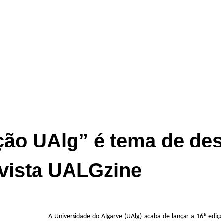
ção UAlg” é tema de de
vista UALGzine
A Universidade do Algarve (UAlg) acaba de lançar a 16ª ediçã