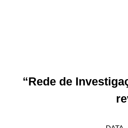
“Rede de Investiga
re
DATA