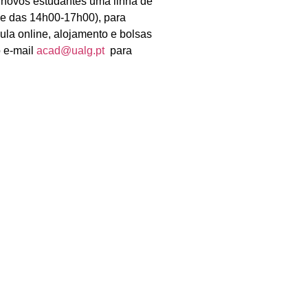
s novos estudantes uma linha de
e das 14h00-17h00), para
ula online, alojamento e bolsas
o e-mail
acad@ualg.pt
para
m uma sessão solene para dar as
e do Algarve. A cerimónia terá
em Faro. Vão ainda realizar-se
desportivas, tendo em vista a
la-e-inscricao-online-concurso-
SEGUINTE