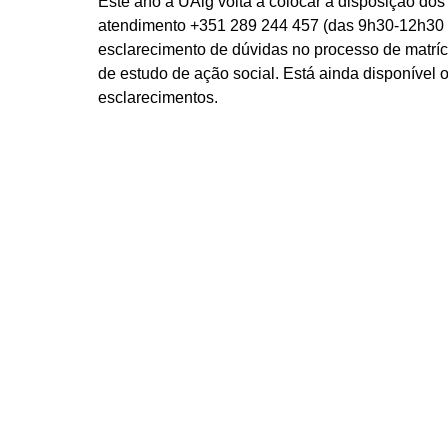
Este ano a UAlg volta a colocar à disposição do
atendimento +351 289 244 457 (das 9h30-12h30 
esclarecimento de dúvidas no processo de matríc
de estudo de ação social. Está ainda disponível 
esclarecimentos.
O ano letivo inicia-se no dia 18 de setembro co
boas-vindas aos novos estudantes da Universidad
início às 8h45, no Pavilhão Municipal da Penha, 
várias atividades solidárias, sociais, culturais e 
integração dos novos estudantes.
Mais informações em:
https://www.ualg.pt/matricu
nacional-de-acesso-1o-ano1a-vez