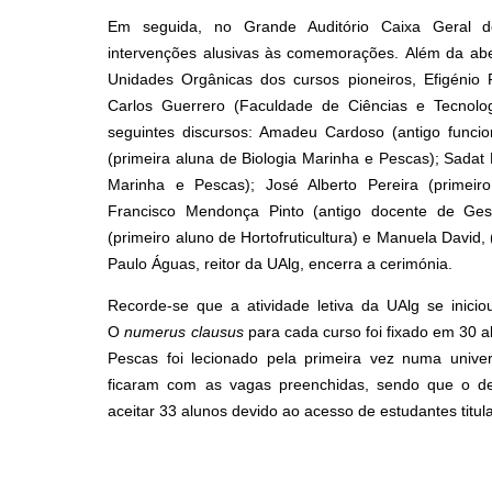
Em seguida, no Grande Auditório Caixa Geral de
intervenções alusivas às comemorações.
Além da aber
Unidades Orgânicas dos cursos pioneiros, Efigénio
Carlos Guerrero (Faculdade de Ciências e Tecnolo
seguintes discursos: Amadeu Cardoso (antigo funcio
(primeira aluna de Biologia Marinha e Pescas); Sadat
Marinha e Pescas); José Alberto Pereira (primei
Francisco Mendonça Pinto (antigo docente de Ges
(primeiro aluno de Hortofruticultura) e Manuela David, 
Paulo Águas, reitor da UAlg, encerra a cerimónia.
Recorde-se que a atividade letiva da UAlg se inic
O
numerus clausus
para cada curso foi fixado em 30 a
Pescas foi lecionado pela primeira vez numa unive
ficaram com as vagas preenchidas, sendo que o 
aceitar 33 alunos devido ao acesso de estudantes titula