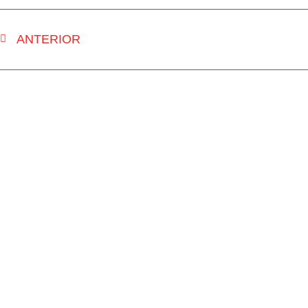
ANTERIOR
INÍCIO
RUA FM
NOTÍCIAS
PASSOU NA 