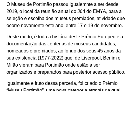
O Museu de Portimão passou igualemnte a ser desde
2019, o local da reunião anual do Júri do EMYA, para a
seleção e escolha dos museus premiados, atividade que
ocorre novamente este ano, entre 17 e 19 de novembro.
Deste modo, é toda a história deste Prémio Europeu e a
documentação das centenas de museus candidatos,
nomeados e premiados, ao longo dos seus 45 anos da
sua existência (1977-2022) que, de Liverpool, Berlim e
Milão vieram para Portimão onde estão a ser
organizados e preparados para posterior acesso público.
Igualmente e fruto dessa parceria, foi criado o Prémio
“Museu Portimão”, uma nova categoria através da qual,
se pretende distinguir anualmente o museu mais
acolhedor e inclusivo da Europa.
Na cerimónia ocorrida ontem, estiveram presentes os
membros do Júri do EMYA, que se encontram na cidade
de Portimão com o intuito de iniciar a sua reunião anual