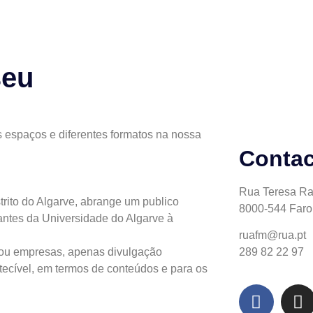
seu
 espaços e diferentes formatos na nossa
Contac
Rua Teresa Ra
trito do Algarve, abrange um publico
8000-544 Faro
dantes da Universidade do Algarve à
ruafm@rua.pt
 ou empresas, apenas divulgação
289 82 22 97
etecível, em termos de conteúdos e para os