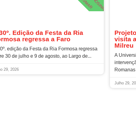
L
A
R
G
O
E
S
Ã
O
F
R
A
N
C
I
S
C
VIVMAR
ROSINHA
,
,
,
30º. Edição da Festa da Ria
Projet
rmosa regressa a Faro
visita
Milreu
0º. edição da Festa da Ria Formosa regressa
A Universi
re 30 de julho e 9 de agosto, ao Largo de...
intervenç
ho 29, 2026
Romanas d
Julho 29, 2