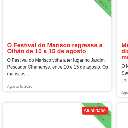
,
,
MARIZA
,
OLHÃO
,
O Festival do Marisco regressa a
Mu
Olhão de 10 a 15 de agosto
di
m
O Festival do Marisco volta a ter lugar no Jardim
O M
Pescador Olhanense, entre 10 e 15 de agosto. Os
Sa
mariscos...
com
BEM ESTAR ANIMAL
Agosto 5, 2026
Ago
,
CÃES
Atualidade
RUA FM
,
GATOS