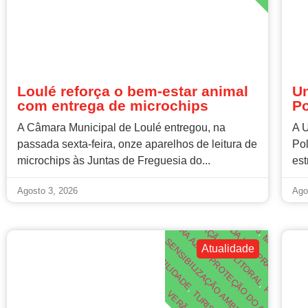
,
LO
Loulé reforça o bem-estar animal
Un
com entrega de microchips
Po
A Câmara Municipal de Loulé entregou, na
A U
passada sexta-feira, onze aparelhos de leitura de
Pol
AMBIENTE
ATIVIDADES PARA CRIAN
EDUCAÇÃO AMBIENTAL
microchips às Juntas de Freguesia do...
est
O
6
,
ATELIE
B
A
Agosto 3, 2026
Ago
PRESERVAÇÃO DO LITORAL
,
B
L
PRAIA DA LUZ
SUSTENTABILIDADE
,
LAGO
,
MEIA PRAIA
SENSIBILIZAÇÃO AMBIENTAL
Atualidade
,
,
PRAIAS DE LA
PROTEÇÃO DO AMBIENTE
,
P
R
O
G
R
A
M
A
A
N
D
E
I
R
A
A
Z
U
,