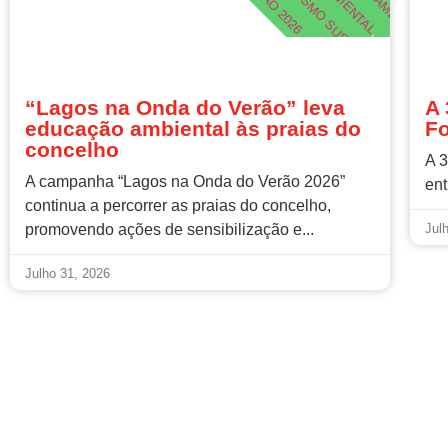
VERÃO 2026
TURISMO SUSTENTÁVEL
,
,
,
“Lagos na Onda do Verão” leva
A 
educação ambiental às praias do
Fo
concelho
A 3
A campanha “Lagos na Onda do Verão 2026”
ent
continua a percorrer as praias do concelho,
promovendo ações de sensibilização e...
Jul
Julho 31, 2026