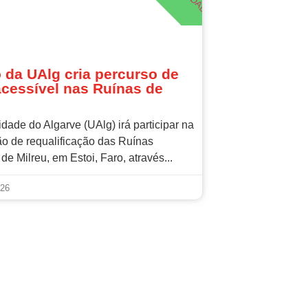
,
U
A
L
G
U
Í
N
A
S
D
E
M
I
L
R
E
o da UAlg cria percurso de
 acessível nas Ruínas de
dade do Algarve (UAlg) irá participar na
ão de requalificação das Ruínas
e Milreu, em Estoi, Faro, através...
026