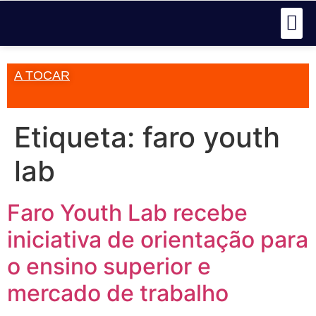
A TOCAR
Etiqueta:
faro youth
lab
Faro Youth Lab recebe
iniciativa de orientação para
o ensino superior e
mercado de trabalho