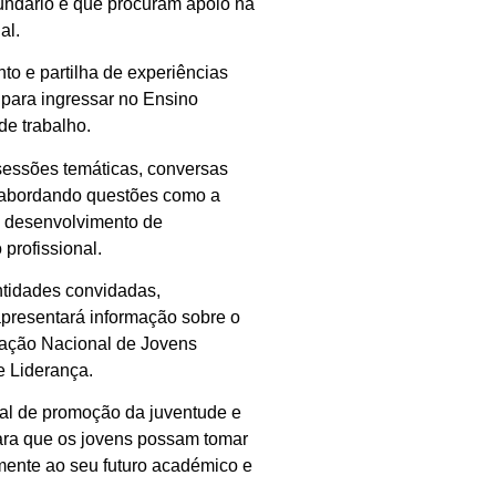
undário e que procuram apoio na
al.
to e partilha de experiências
para ingressar no Ensino
de trabalho.
 sessões temáticas, conversas
, abordando questões como a
o desenvolvimento de
profissional.
ntidades convidadas,
presentará informação sobre o
ciação Nacional de Jovens
e Liderança.
pal de promoção da juventude e
para que os jovens possam tomar
mente ao seu futuro académico e