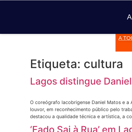
A
A TO
JÁ TOCOU
Etiqueta:
cultura
Lagos distingue Danie
O coreógrafo lacobrigense Daniel Matos e a
louvor, em reconhecimento público pelo traba
destacou a qualidade técnica e artística, a c
‘Fado Sai à Rua’ em La