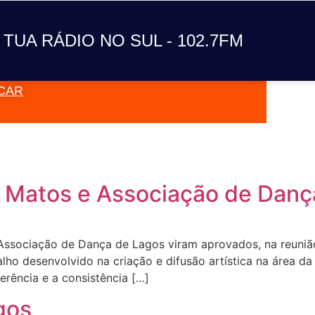
A TUA RÁDIO NO SUL
 TUA RÁDIO NO SUL - 102.7FM
CAR
VAI TOC
l Matos e Associação de Danç
 Associação de Dança de Lagos viram aprovados, na reuniã
lho desenvolvido na criação e difusão artística na área d
oerência e a consistência […]
gos