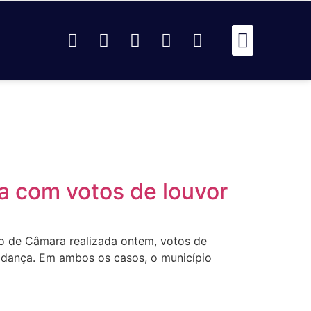
Passou Na 
Identidad
Passou Na R
Identidad
AR
a com votos de louvor
o de Câmara realizada ontem, votos de
a dança. Em ambos os casos, o município