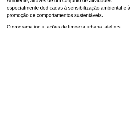
Ambiente
, através de um conjunto de atividades
especialmente dedicadas à sensibilização ambiental e à
promoção de comportamentos sustentáveis.
O programa inclui ações de limpeza urbana, ateliers
reutilização criativa, workshops, experiências científicas,
teatro escolar e diversas iniciativas pedagógicas
centradas na preservação da água, biodiversidade e
proteção da natureza.
O encerramento desta grande semana de celebração
acontece no dia 6 de junho, com o
Alameda Viva
, que
regressa para mais uma edição e prolonga-se até 26 de
setembro com programação quinzenal sempre aos
sábados como já vem acontecendo desde 2024. Esta
iniciativa é dedicada ao convívio intergeracional e à
dinamização comunitária. A programação inclui música