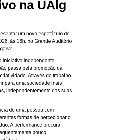
ivo na UAlg
resentar um novo espetáculo de
026, às 16h, no
Grande Auditório
lgarve
.
 iniciativa independente
ssão passa pela promoção da
criatividade. Através do trabalho
buir para uma sociedade mais
oas, independentemente das suas
ência de uma pessoa com
ferentes formas de percecionar o
duo. A performance procura
 frequentemente pouco
rtística.