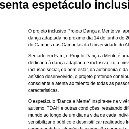
senta espetáculo inclus
O projeto inclusivo
Projeto Dança a Mente
vai ap
dança adaptada no próximo dia 14 de junho de 2
do Campus das Gambelas da Universidade do A
Sediado em Faro, o Projeto Dança a Mente é uma
dedicada à dança adaptada e inclusiva, cuja mi
inclusão social, do bem-estar, da autonomia e da 
artístico desenvolvido, o projeto pretende contri
consciente e atenta ao talento de todas as pess
características.
O espetáculo “Dança a Mente” inspira-se na viv
autismo, TDAH e outras condições, retratando di
mundo ao longo de um dia na vida de cada indiví
sensibilizar o público e desmistificar realidades
compreendidas, através da expressão corporal e a