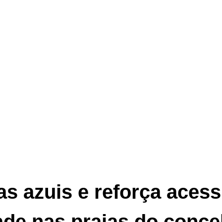
s azuis e reforça acess
ade nas praias do conce