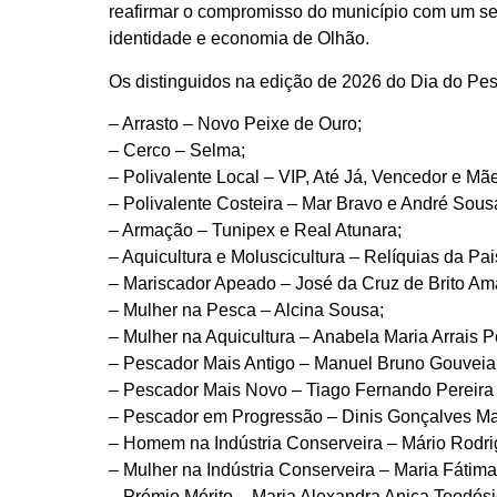
reafirmar o compromisso do município com um se
identidade e economia de Olhão.
Os distinguidos na edição de 2026 do Dia do Pe
– Arrasto – Novo Peixe de Ouro;
– Cerco – Selma;
– Polivalente Local – VIP, Até Já, Vencedor e Mã
– Polivalente Costeira – Mar Bravo e André Sous
– Armação – Tunipex e Real Atunara;
– Aquicultura e Moluscicultura – Relíquias da P
– Mariscador Apeado – José da Cruz de Brito Am
– Mulher na Pesca – Alcina Sousa;
– Mulher na Aquicultura – Anabela Maria Arrais P
– Pescador Mais Antigo – Manuel Bruno Gouveia
– Pescador Mais Novo – Tiago Fernando Pereira
– Pescador em Progressão – Dinis Gonçalves Ma
– Homem na Indústria Conserveira – Mário Rodr
– Mulher na Indústria Conserveira – Maria Fátim
– Prémio Mérito – Maria Alexandra Anica Teodósi