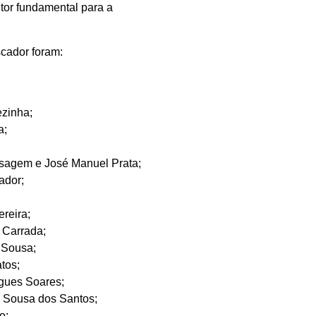
tor fundamental para a
scador foram:
ezinha;
a;
aisagem e José Manuel Prata;
ador;
ereira;
 Carrada;
 Sousa;
tos;
igues Soares;
a Sousa dos Santos;
o;