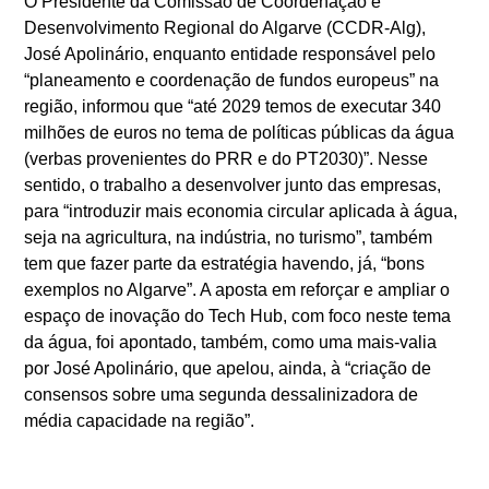
O Presidente da Comissão de Coordenação e
Desenvolvimento Regional do Algarve (CCDR-Alg),
José Apolinário, enquanto entidade responsável pelo
“planeamento e coordenação de fundos europeus” na
região, informou que “até 2029 temos de executar 340
milhões de euros no tema de políticas públicas da água
(verbas provenientes do PRR e do PT2030)”. Nesse
sentido, o trabalho a desenvolver junto das empresas,
para “introduzir mais economia circular aplicada à água,
seja na agricultura, na indústria, no turismo”, também
tem que fazer parte da estratégia havendo, já, “bons
exemplos no Algarve”. A aposta em reforçar e ampliar o
espaço de inovação do Tech Hub, com foco neste tema
da água, foi apontado, também, como uma mais-valia
por José Apolinário, que apelou, ainda, à “criação de
consensos sobre uma segunda dessalinizadora de
média capacidade na região”.
“As câmaras, como a de Faro, apostam em muitas
soluções”, realçou Rogério Bacalhau, citando algumas