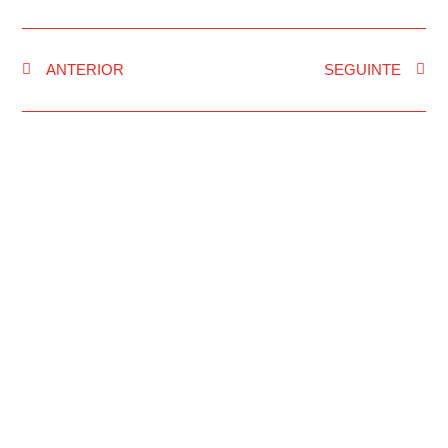
ANTERIOR
SEGUINTE
INÍCIO
RUA FM
NOTÍCIAS
PASSOU NA RUA
PROGRAMAÇÃO
PUBLICIDADE