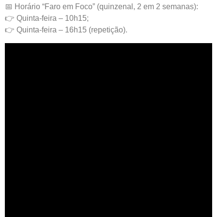
📅 Horário “Faro em Foco” (quinzenal, 2 em 2 semanas):
👉 Quinta-feira – 10h15;
👉 Quinta-feira – 16h15 (repetição).