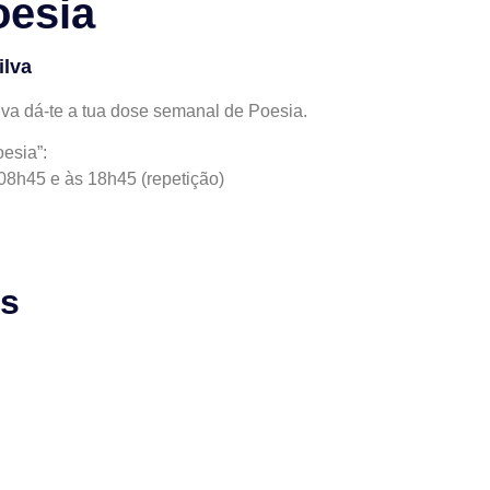
oesia
ilva
va dá-te a tua dose semanal de Poesia.
oesia”:
 08h45 e às 18h45 (repetição)
as