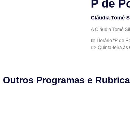
P de P
Cláudia Tomé S
A Cláudia Tomé Sil
📅 Horário “P de P
👉 Quinta-feira às
Outros Programas e Rubric