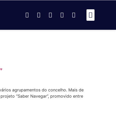
Passou Na 
Identidad
Passou Na R
Identidad
AR
”
 vários agrupamentos do concelho. Mais de
 projeto “Saber Navegar”, promovido entre