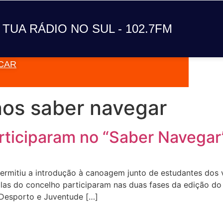
A TUA RÁDIO NO SUL
 TUA RÁDIO NO SUL - 102.7FM
CAR
VAI TOC
nos saber navegar
rticiparam no “Saber Navegar
permitiu a introdução à canoagem junto de estudantes dos
as do concelho participaram nas duas fases da edição do
Desporto e Juventude […]