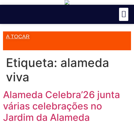
A TOCAR
Etiqueta:
alameda
viva
Alameda Celebra’26 junta
várias celebrações no
Jardim da Alameda