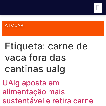
A TOCAR
Etiqueta:
carne de
vaca fora das
cantinas ualg
UAlg aposta em
alimentação mais
sustentável e retira carne