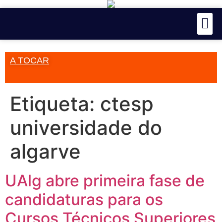
A TOCAR
Etiqueta:
ctesp
universidade do
algarve
UAlg abre primeira fase de
candidaturas para os
Cursos Técnicos Superiores