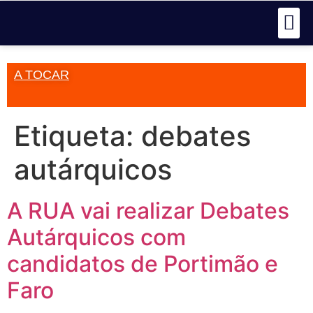
A TOCAR
Etiqueta:
debates
autárquicos
A RUA vai realizar Debates
Autárquicos com
candidatos de Portimão e
Faro