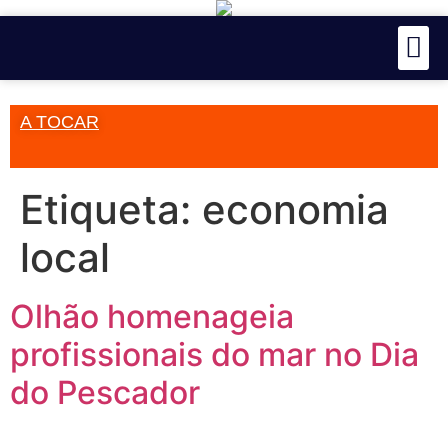
A TOCAR
Etiqueta:
economia
local
Olhão homenageia
profissionais do mar no Dia
do Pescador