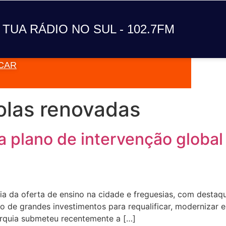
A TUA RÁDIO NO SUL
 TUA RÁDIO NO SUL - 102.7FM
CAR
VAI TOC
olas renovadas
a plano de intervenção global
cia da oferta de ensino na cidade e freguesias, com destaq
o de grandes investimentos para requalificar, modernizar 
tarquia submeteu recentemente a […]