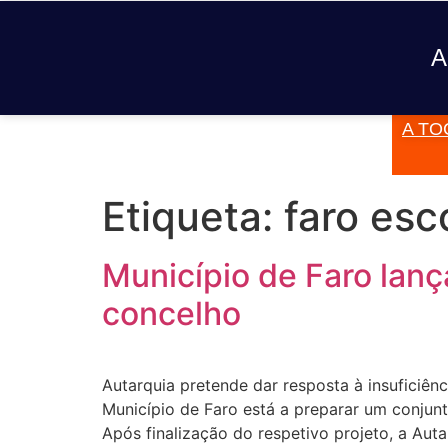
A
A TO
JÁ TOCOU
Etiqueta:
faro esc
Município de Faro lanç
concelho
Autarquia pretende dar resposta à insuficiên
Município de Faro está a preparar um conjunt
Após finalização do respetivo projeto, a Au