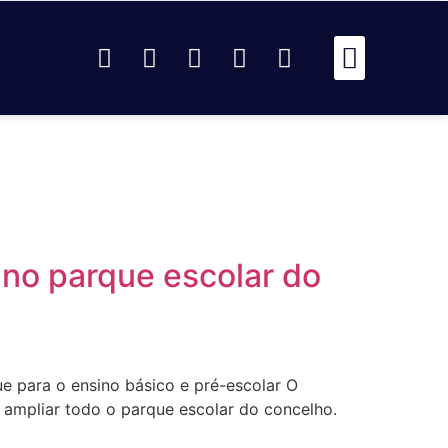
Passou Na 
Identidad
Passou Na R
Identidad
AR
 no parque escolar do
ue para o ensino básico e pré-escolar O
e ampliar todo o parque escolar do concelho.