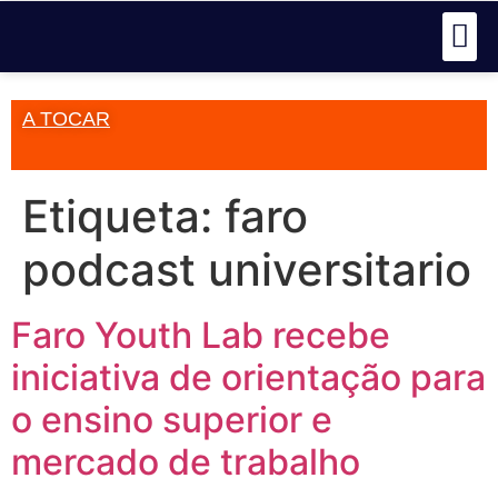
A TOCAR
Etiqueta:
faro
podcast universitario
Faro Youth Lab recebe
iniciativa de orientação para
o ensino superior e
mercado de trabalho