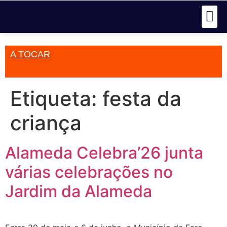
A TOCAR
Etiqueta:
festa da
criança
Alameda Celebra’26 junta
várias celebrações no
Jardim da Alameda