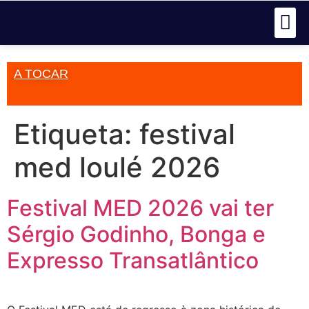
A TOCAR
Etiqueta:
festival
med loulé 2026
Festival MED 2026 vai ter
Sérgio Godinho, Bonga e
Expresso Transatlântico