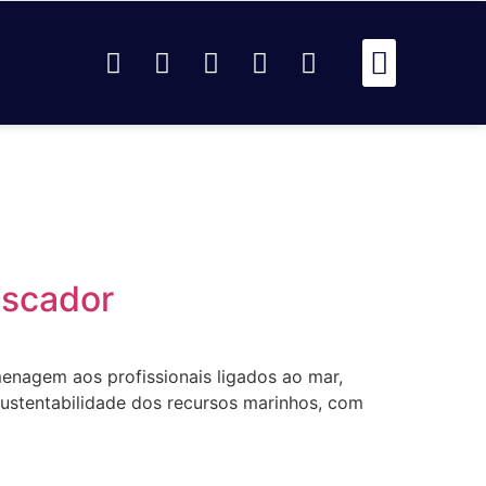
Passou Na 
Identidad
Passou Na R
Identidad
AR
escador
enagem aos profissionais ligados ao mar,
 sustentabilidade dos recursos marinhos, com