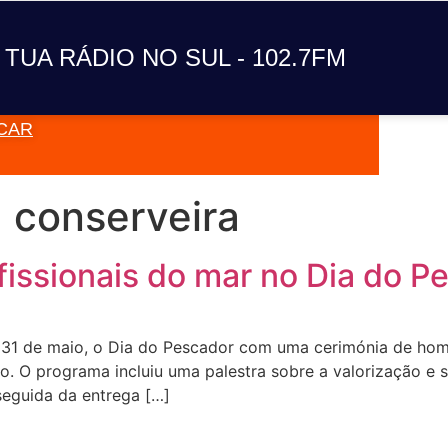
A TUA RÁDIO NO SUL
 TUA RÁDIO NO SUL - 102.7FM
CAR
VAI TOC
a conserveira
issionais do mar no Dia do P
 31 de maio, o Dia do Pescador com uma cerimónia de hom
so. O programa incluiu uma palestra sobre a valorização e
seguida da entrega […]