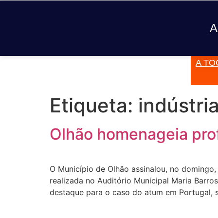
A
A TO
JÁ TOCOU
Etiqueta:
indústri
Olhão homenageia prof
O Município de Olhão assinalou, no domingo,
realizada no Auditório Municipal Maria Barro
destaque para o caso do atum em Portugal, 