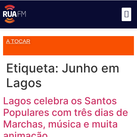
A TOCAR
Etiqueta:
Junho em
Lagos
Lagos celebra os Santos
Populares com três dias de
Marchas, música e muita
animação