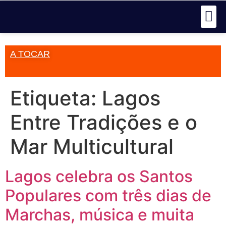
A TOCAR
Etiqueta:
Lagos
Entre Tradições e o
Mar Multicultural
Lagos celebra os Santos
Populares com três dias de
Marchas, música e muita